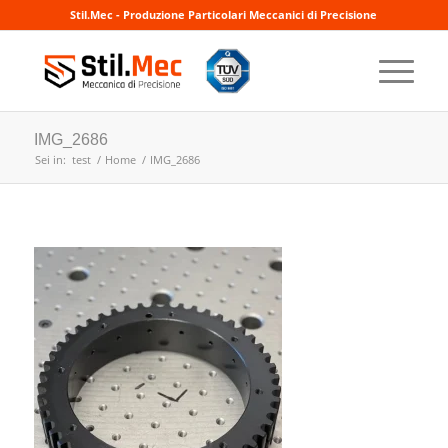
Stil.Mec - Produzione Particolari Meccanici di Precisione
IMG_2686
Sei in:
test
/
Home
/
IMG_2686