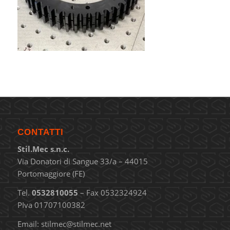
CONTATTI
Stil.Mec s.n.c.
Via Donatori di Sangue 33/a – 44015
Portomaggiore (FE)
Tel.
0532810055
– Fax 0532324924
PIva 01707100382
Email:
stilmec@stilmec.net